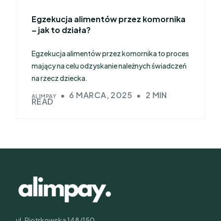
Egzekucja alimentów przez komornika
– jak to działa?
Egzekucja alimentów przez komornika to proces
mający na celu odzyskanie należnych świadczeń
na rzecz dziecka.
6 MARCA, 2025
2 MIN
ALIMPAY
READ
ul. Piotrkowska 148/150