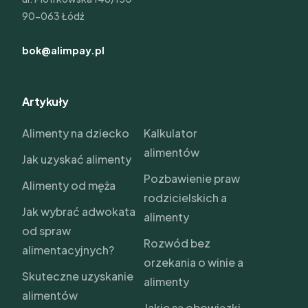
90-063 Łódź
bok@alimpay.pl
Artykuły
Alimenty na dziecko
Kalkulator
alimentów
Jak uzyskać alimenty
Pozbawienie praw
Alimenty od męża
rodzicielskich a
Jak wybrać adwokata
alimenty
od spraw
Rozwód bez
alimentacyjnych?
orzekania o winie a
Skuteczne uzyskanie
alimenty
alimentów
Jakie są obowiązki