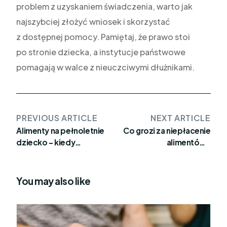
problem z uzyskaniem świadczenia, warto jak
najszybciej złożyć wniosek i skorzystać
z dostępnej pomocy. Pamiętaj, że prawo stoi
po stronie dziecka, a instytucje państwowe
pomagają w walce z nieuczciwymi dłużnikami.
PREVIOUS ARTICLE
NEXT ARTICLE
Alimenty na pełnoletnie
Co grozi za niepłacenie
dziecko – kiedy
alimentów?
przysługują?
Konsekwencje prawne
You may also like